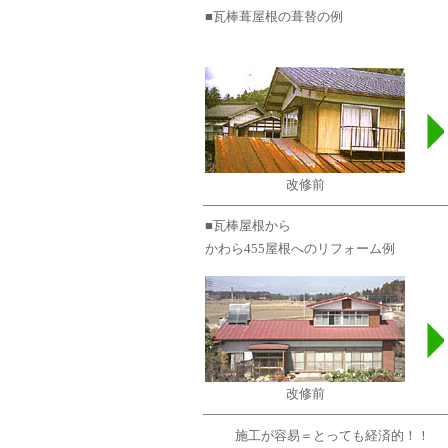
■瓦棒葺屋根の葺替の例
改修前
■瓦棒屋根から
かわら455屋根へのリフォーム例
改修前
施工が容易＝とっても経済的！！