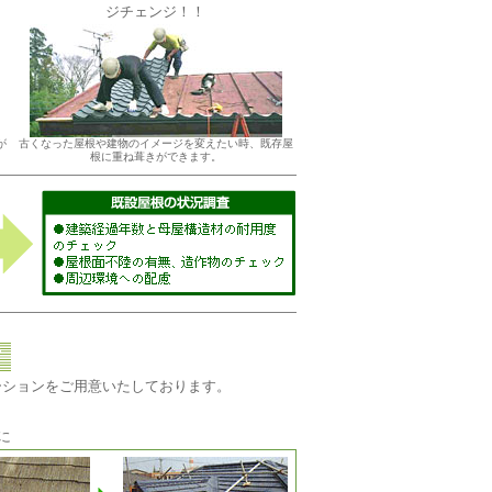
ジチェンジ！！
が
古くなった屋根や建物のイメージを変えたい時、既存屋
根に重ね葺きができます。
ーションをご用意いたしております。
に