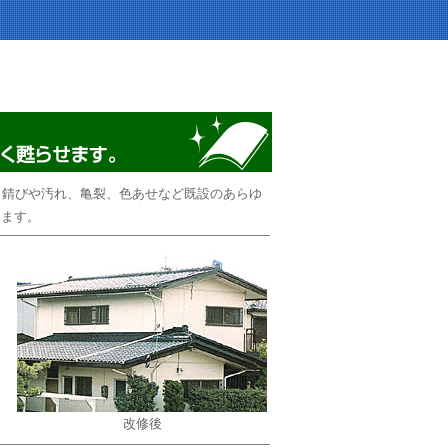
、錆びや汚れ、亀裂、色あせなど既設のあらゆ
します。
改修後