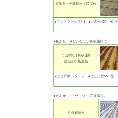
窯業系・平葺屋根・陸屋根
●ダンネツトップ8-1 ●かわら455 ●か
■色あせ、さびがひどい折板屋根に
はぜ締め形折板屋根
重ね形折板屋根
●はぜ折板SVタイプ ●はぜ折板SV-7型
■色あせ、さびがひどい瓦棒屋根に
瓦棒葺屋根