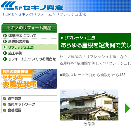
HOME
>
セキノのリフォーム
> リフレッシュ工法
セキノ興産の「リフレッシュ工法」なら
る屋根を“短期間で美しく”リフレッシュ
■既設スレート平瓦から新設かわら455
改修前