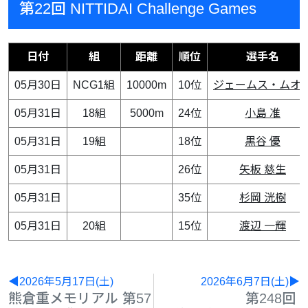
第22回 NITTIDAI Challenge Games
日付
組
距離
順位
選手名
05月30日
NCG1組
10000m
10位
ジェームス・ムオ
05月31日
18組
5000m
24位
小島 准
05月31日
19組
18位
黒谷 優
05月31日
26位
矢板 慈生
05月31日
35位
杉岡 洸樹
05月31日
20組
15位
渡辺 一輝
◀2026年5月17日(土)
2026年6月7日(土)▶
熊倉重メモリアル 第57
第248回