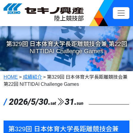
メインコンテンツへスキップ
陸上競技部
第329回 日本体育大学長距離競技会兼 第22回
NITTIDAI Challenge Games
HOME
>
成績紹介
>
第329回 日本体育大学長距離競技会兼
第22回 NITTIDAI Challenge Games
/
2026/5/30.
31.
sat
sun
第329回 日本体育大学長距離競技会兼