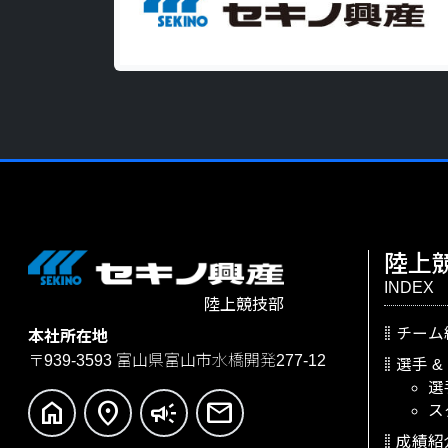
陸上
INDEX
陸上競技部
チーム
本社所在地
〒939-3593
富山県富山市水橋開発277-12
選手
&
選
home
location_on
campaign
mail
ス
成績紹