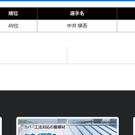
順位
選手名
49位
中井 槙吾