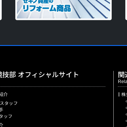
競技部
オフィシャルサイト
関
Rela
紹介
株
スタッフ
手
タッフ
介