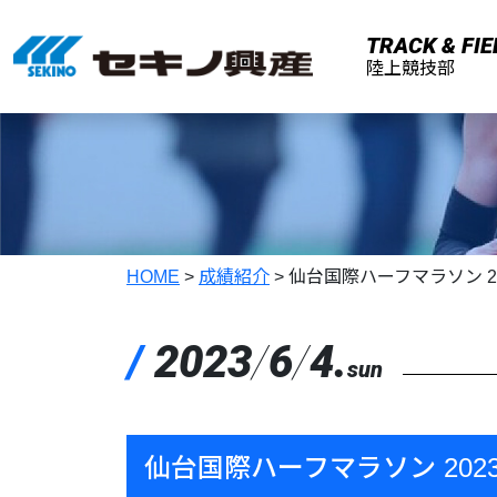
メインコンテンツへスキップ
TRACK & FIE
陸上競技部
HOME
>
成績紹介
>
仙台国際ハーフマラソン 2
/
2023
/
6
/
4.
sun
仙台国際ハーフマラソン 202