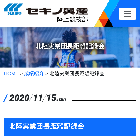
メインコンテンツへスキップ
陸上競技部
北陸実業団長距離記録会
HOME
>
成績紹介
>
北陸実業団長距離記録会
/
2020
/
11
/
15.
sun
北陸実業団長距離記録会