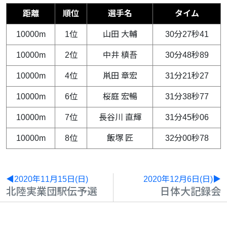
距離
順位
選手名
タイム
10000m
1位
山田 大輔
30分27秒41
10000m
2位
中井 槙吾
30分48秒89
10000m
4位
鼡田 章宏
31分21秒27
10000m
6位
桜庭 宏暢
31分38秒77
10000m
7位
長谷川 直輝
31分45秒06
10000m
8位
飯塚 匠
32分00秒78
◀2020年11月15日(日)
2020年12月6日(日)▶
北陸実業団駅伝予選
日体大記録会