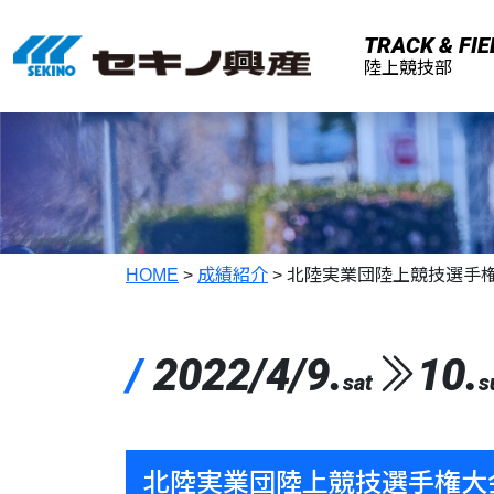
メインコンテンツへスキップ
TRACK & FIE
陸上競技部
HOME
>
成績紹介
>
北陸実業団陸上競技選手
/
2022/4/9.
10.
sat
s
北陸実業団陸上競技選手権大