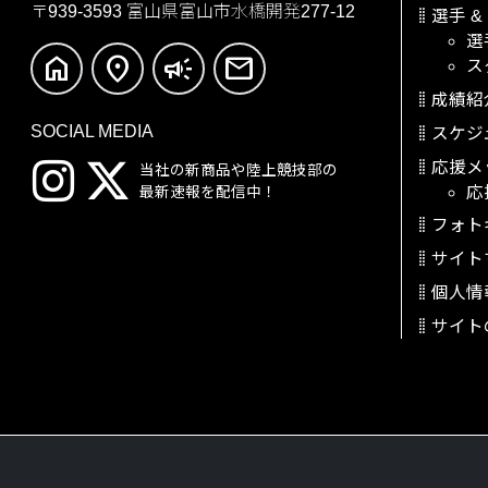
〒939-3593
富山県富山市水橋開発277-12
選手
&
選
home
location_on
campaign
mail
ス
成績紹
SOCIAL MEDIA
スケジ
応援メ
当社の新商品や陸上競技部の
応
最新速報を配信中！
フォト
サイト
個人情
サイト