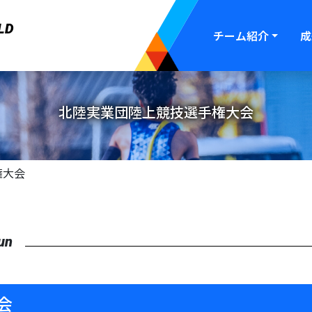
LD
チーム紹介
成
北陸実業団陸上競技選手権大会
権大会
un
会