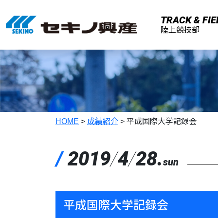
メインコンテンツへスキップ
TRACK & FIE
陸上競技部
HOME
>
成績紹介
>
平成国際大学記録会
/
2019
/
4
/
28.
sun
平成国際大学記録会