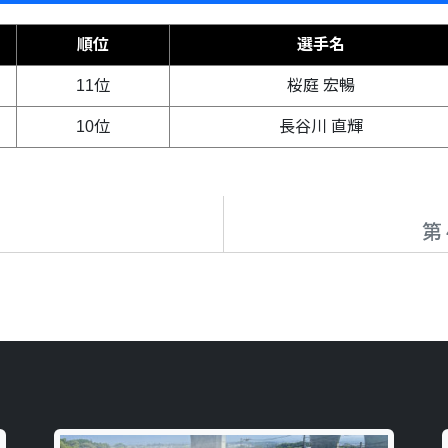
順位
選手名
11位
桜庭 宏暢
10位
長谷川 直輝
第