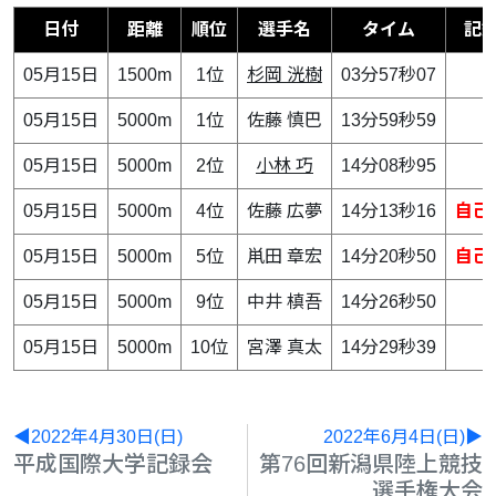
日付
距離
順位
選手名
タイム
記
05月15日
1500m
1位
杉岡 洸樹
03分57秒07
05月15日
5000m
1位
佐藤 慎巴
13分59秒59
05月15日
5000m
2位
小林 巧
14分08秒95
05月15日
5000m
4位
佐藤 広夢
14分13秒16
自己
05月15日
5000m
5位
鼡田 章宏
14分20秒50
自己
05月15日
5000m
9位
中井 槙吾
14分26秒50
05月15日
5000m
10位
宮澤 真太
14分29秒39
◀2022年4月30日(日)
2022年6月4日(日)▶
平成国際大学記録会
第76回新潟県陸上競技
選手権大会