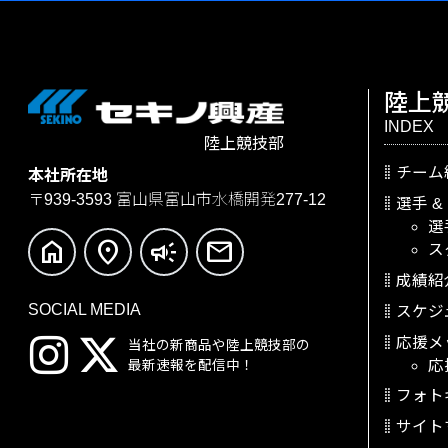
陸上
INDEX
陸上競技部
チーム
本社所在地
〒939-3593
富山県富山市水橋開発277-12
選手
&
選
home
location_on
campaign
mail
ス
成績紹
SOCIAL MEDIA
スケジ
応援メ
当社の新商品や陸上競技部の
応
最新速報を配信中！
フォト
サイト