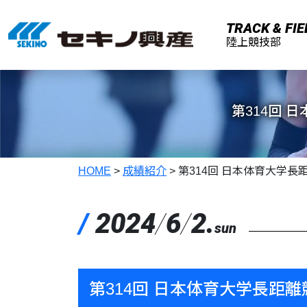
メインコンテンツへスキップ
TRACK & FIE
陸上競技部
第314回 日本
HOME
>
成績紹介
>
第314回 日本体育大学長距離競技
/
2024
/
6
/
2.
sun
第314回 日本体育大学長距離競技会 