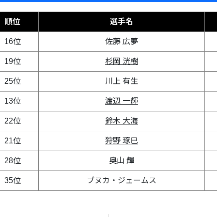
順位
選手名
16位
佐藤 広夢
19位
杉岡 洸樹
25位
川上 有生
13位
渡辺 一輝
22位
鈴木 大海
21位
狩野 琢巳
28位
奥山 輝
35位
ブヌカ・ジェームス