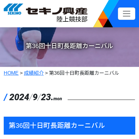
メインコンテンツへスキップ
陸上競技部
第36回十日町長距離カーニバル
HOME
>
成績紹介
>
第36回十日町長距離カーニバル
/
2024
/
9
/
23.
mon
第36回十日町長距離カーニバル