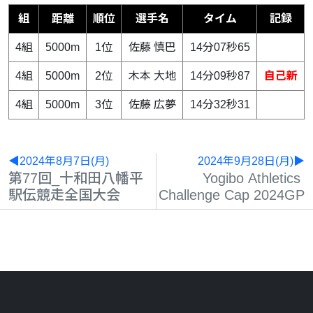
組
距離
順位
選手名
タイム
記録
4組
5000m
1位
佐藤 慎巴
14分07秒65
4組
5000m
2位
木本 大地
14分09秒87
自己新
4組
5000m
3位
佐藤 広夢
14分32秒31
◀2024年8月7日(月)
2024年9月28日(月)▶
第77回_十和田八幡平
Yogibo
Athletics
駅伝競走全国大会
Challenge
Cap
2024GP