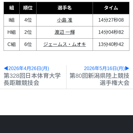
組
順位
選手名
タイム
I組
4位
小島 准
14分27秒08
H組
2位
渡辺 一輝
14分04秒82
C組
6位
ジェームス・ムオキ
13分40秒42
◀2026年4月26日(月)
2026年5月16日(月)▶
第328回日本体育大学
第80回新潟県陸上競技
長距離競技会
選手権大会