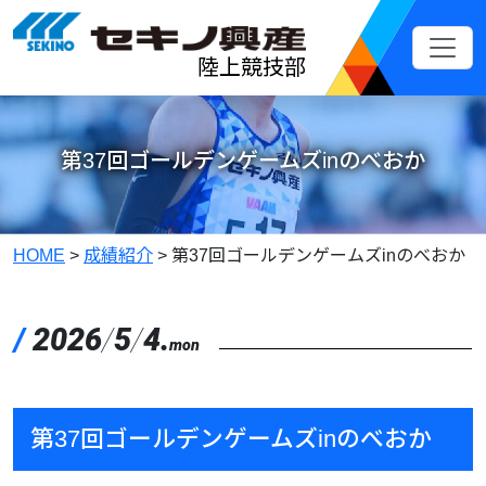
メインコンテンツへスキップ
陸上競技部
第37回ゴールデンゲームズinのべおか
HOME
>
成績紹介
>
第37回ゴールデンゲームズinのべおか
/
2026
/
5
/
4.
mon
第37回ゴールデンゲームズinのべおか