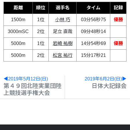
距離
順位
選手名
タイム
記録
1500m
1位
小林 巧
03分56秒75
優勝
3000mSC
2位
足立 直哉
09分48秒14
5000m
1位
岩崎 祐樹
14分54秒69
優勝
5000m
2位
松宮 祐行
15分17秒21
◀2019年5月12日(日)
2019年6月2日(日)▶
第４９回北陸実業団陸
日体大記録会
上競技選手権大会