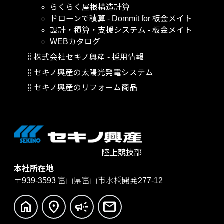
らくらく屋根構造計算
ドローンで積算
-
Dommit
for
板金メイト
設計・積算・支援システム
-
板金メイト
WEBカタログ
株式会社セキノ興産
-
採用情報
セキノ興産の太陽光発電システム
セキノ興産のリフォーム商品
陸上競技部
本社所在地
〒939-3593
富山県富山市水橋開発277-12
home
location_on
campaign
mail