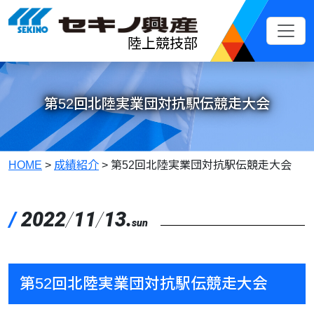
メインコンテンツへスキップ
陸上競技部
第52回北陸実業団対抗駅伝競走大会
HOME
>
成績紹介
>
第52回北陸実業団対抗駅伝競走大会
/
2022
/
11
/
13.
sun
第52回北陸実業団対抗駅伝競走大会