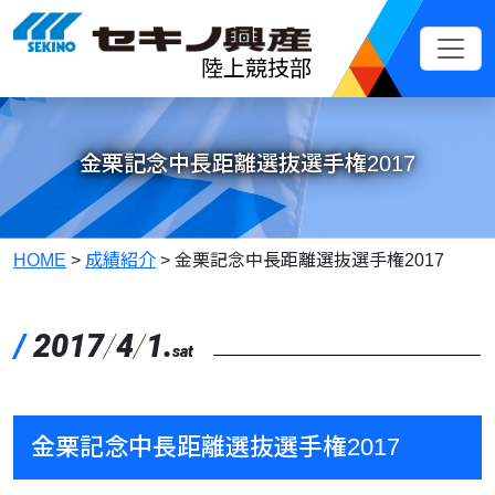
メインコンテンツへスキップ
陸上競技部
金栗記念中長距離選抜選手権2017
HOME
>
成績紹介
>
金栗記念中長距離選抜選手権2017
/
2017
/
4
/
1.
sat
金栗記念中長距離選抜選手権2017