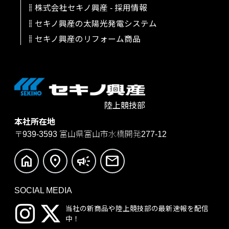
株式会社セキノ興産
-
採用情報
セキノ興産の太陽光発電システム
セキノ興産のリフォーム商品
陸上競技部
本社所在地
〒939-3593
富山県富山市水橋開発277-12
home
location_on
campaign
mail
SOCIAL MEDIA
当社の新商品や陸上競技部の
最新速報を配信
中！