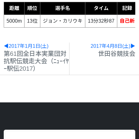
距離
順位
選手名
タイム
記録
5000m
13位
ジョン・カリウキ
13分32秒87
自己新
◀2017年1月1日(土)
2017年4月8日(土)▶
第61回全日本実業団対
世田谷競技会
抗駅伝競走大会（ﾆｭｰｲﾔ
ｰ駅伝2017）