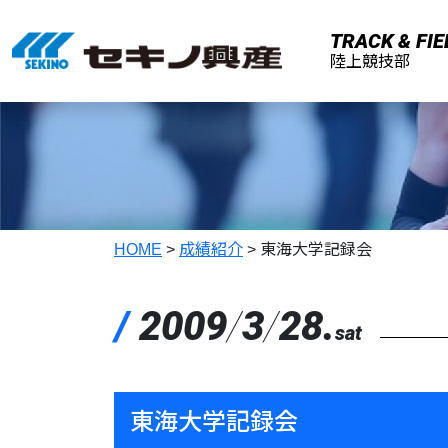
メインコンテンツへスキップ
TRACK & FIE
陸上競技部
HOME
>
成績紹介
>
東海大学記録会
/
2009
/
3
/
28.
sat
東海大学記録会