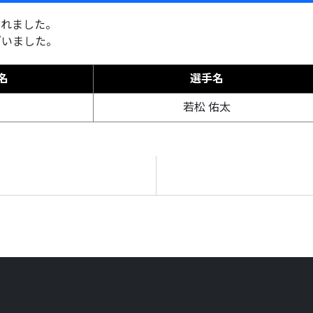
されました。
ざいました。
名
選手名
若松 佑太