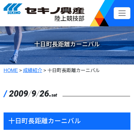
メインコンテンツへスキップ
陸上競技部
十日町長距離カーニバル
HOME
>
成績紹介
>
十日町長距離カーニバル
/
2009
/
9
/
26.
sat
十日町長距離カーニバル