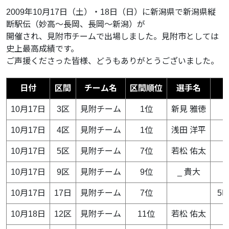
2009年10月17日（土）・18日（日）に新潟県で新潟県縦
断駅伝（妙高〜長岡、長岡〜新潟）が
開催され、見附市チームで出場しました。見附市としては
史上最高成績です。
ご声援くださった皆様、どうもありがとうございました。
日付
区間
チーム名
区間順位
選手名
10月17日
3区
見附チーム
1位
新見 雅徳
10月17日
4区
見附チーム
1位
浅田 洋平
10月17日
5区
見附チーム
7位
若松 佑太
10月17日
9区
見附チーム
9位
_ 貴大
10月17日
17日
見附チーム
7位
5時
10月18日
12区
見附チーム
11位
若松 佑太