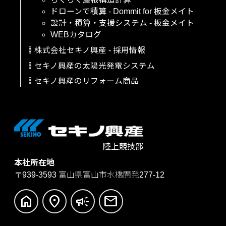
ドローンで積算
-
Dommit
for
板金メイト
設計・積算・支援システム
-
板金メイト
WEBカタログ
株式会社セキノ興産
-
採用情報
セキノ興産の太陽光発電システム
セキノ興産のリフォーム商品
陸上競技部
本社所在地
〒939-3593
富山県富山市水橋開発277-12
home
location_on
campaign
mail