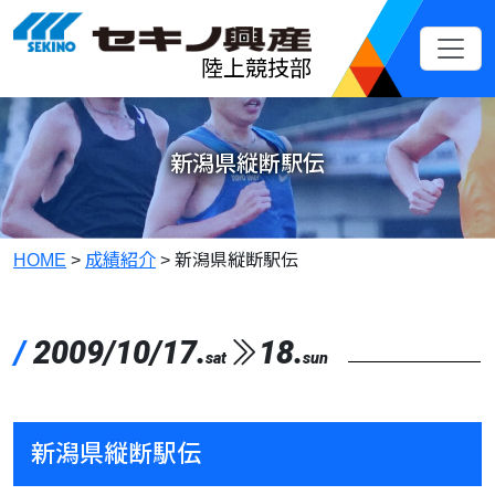
メインコンテンツへスキップ
陸上競技部
新潟県縦断駅伝
HOME
>
成績紹介
>
新潟県縦断駅伝
/
2009/10/17.
18.
sat
sun
新潟県縦断駅伝