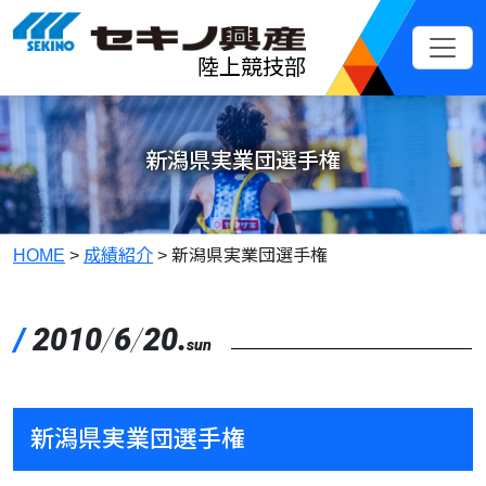
メインコンテンツへスキップ
陸上競技部
新潟県実業団選手権
HOME
>
成績紹介
>
新潟県実業団選手権
/
2010
/
6
/
20.
sun
新潟県実業団選手権