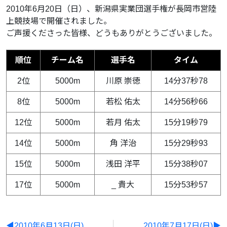
2010年6月20日（日）、新潟県実業団選手権が長岡市営陸
上競技場で開催されました。
ご声援くださった皆様、どうもありがとうございました。
順位
チーム名
選手名
タイム
2位
5000m
川原 崇徳
14分37秒78
8位
5000m
若松 佑太
14分56秒66
12位
5000m
若月 佑太
15分19秒79
14位
5000m
角 洋治
15分29秒93
15位
5000m
浅田 洋平
15分38秒07
17位
5000m
_ 貴大
15分53秒57
◀2010年6月13日(日)
2010年7月17日(日)▶