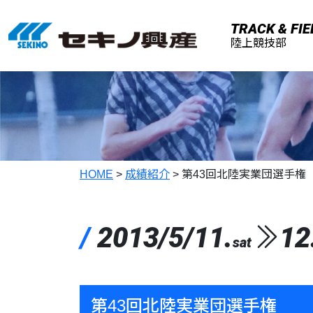
メインコンテンツへスキップ
TRACK & FIE
陸上競技部
HOME
>
成績紹介
>
第43回北陸実業団選手権
/
2013/5/11.
12
sat
第43回北陸実業団選手権