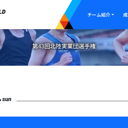
LD
チーム紹介
成
第43回北陸実業団選手権
.
sun