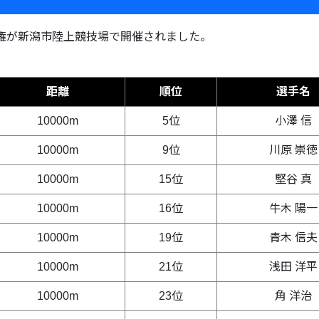
団選手権が新潟市陸上競技場で開催されました。
距離
順位
選手名
10000m
5位
小澤 信
10000m
9位
川原 崇徳
10000m
15位
堅谷 真
10000m
16位
牛木 陽一
10000m
19位
青木 信夫
10000m
21位
浅田 洋平
10000m
23位
角 洋治