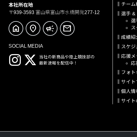
チーム
本社所在地
〒939-3593
富山県富山市水橋開発277-12
選手
&
選
home
location_on
campaign
mail
ス
成績紹
SOCIAL MEDIA
スケジ
応援メ
当社の新商品や陸上競技部の
応
最新速報を配信中！
フォト
サイト
個人情
サイト