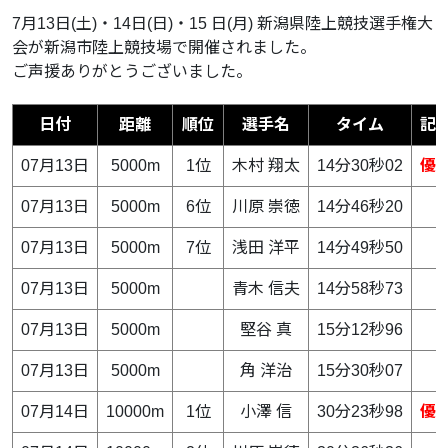
7月13日(土)・14日(日)・15 日(月) 新潟県陸上競技選手権大
会が新潟市陸上競技場で開催されました。
ご声援ありがとうございました。
日付
距離
順位
選手名
タイム
記
07月13日
5000m
1位
木村 翔太
14分30秒02
優
07月13日
5000m
6位
川原 崇徳
14分46秒20
07月13日
5000m
7位
浅田 洋平
14分49秒50
07月13日
5000m
青木 信夫
14分58秒73
07月13日
5000m
堅谷 真
15分12秒96
07月13日
5000m
角 洋治
15分30秒07
07月14日
10000m
1位
小澤 信
30分23秒98
優