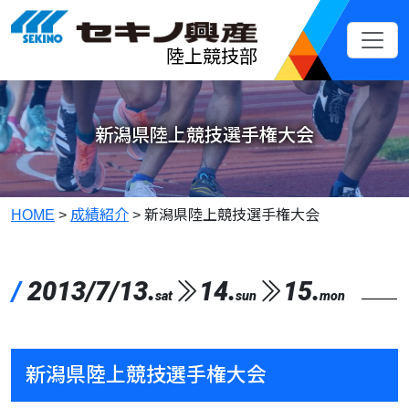
メインコンテンツへスキップ
陸上競技部
新潟県陸上競技選手権大会
HOME
>
成績紹介
>
新潟県陸上競技選手権大会
/
2013/7/13.
14.
15.
sat
sun
mon
新潟県陸上競技選手権大会