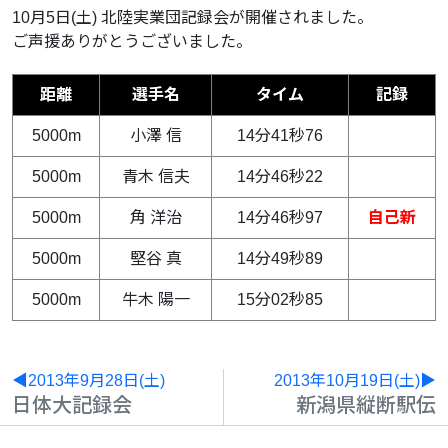
10月5日(土) 北陸実業団記録会が開催されました。
ご声援ありがとうございました。
距離
選手名
タイム
記録
5000m
小澤 信
14分41秒76
5000m
青木 信夫
14分46秒22
5000m
角 洋治
14分46秒97
自己新
5000m
堅谷 真
14分49秒89
5000m
牛木 陽一
15分02秒85
◀2013年9月28日(土)
2013年10月19日(土)▶
日体大記録会
新潟県縦断駅伝