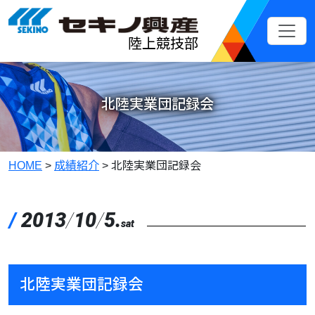
メインコンテンツへスキップ
陸上競技部
北陸実業団記録会
HOME
>
成績紹介
>
北陸実業団記録会
/
2013
/
10
/
5.
sat
北陸実業団記録会