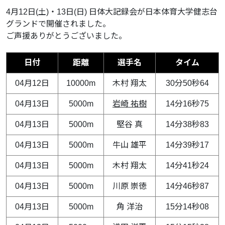
4月12日(土)・13日(日) 日体大記録会が日本体育大学健志台
グランドで開催されました。
ご声援ありがとうございました。
日付
距離
選手名
タイム
04月12日
10000m
木村 翔太
30分50秒64
04月13日
5000m
岩崎 祐樹
14分16秒75
04月13日
5000m
堅谷 真
14分38秒83
04月13日
5000m
牛山 雄平
14分39秒17
04月13日
5000m
木村 翔太
14分41秒24
04月13日
5000m
川原 崇徳
14分46秒87
04月13日
5000m
角 洋治
15分14秒08