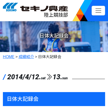
メインコンテンツへスキップ
陸上競技部
日体大記録会
HOME
>
成績紹介
>
日体大記録会
/
2014/4/12.
13.
sat
sun
日体大記録会