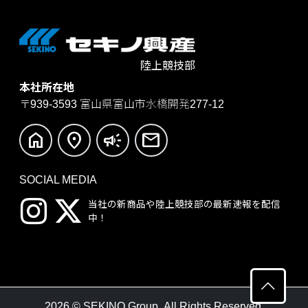
陸上競技部
本社所在地
〒939-3593
富山県富山市水橋開発277-12
home
location_on
campaign
mail
SOCIAL MEDIA
当社の新商品や陸上競技部の
最新速報を配信
中！
2026 © SEKINO Group.
All Rights Reserved.