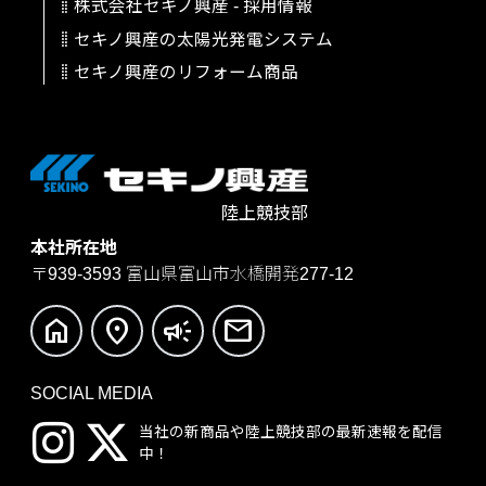
株式会社セキノ興産
-
採用情報
セキノ興産の太陽光発電システム
セキノ興産のリフォーム商品
陸上競技部
本社所在地
〒939-3593
富山県富山市水橋開発277-12
home
location_on
campaign
mail
SOCIAL MEDIA
当社の新商品や陸上競技部の
最新速報を配信
中！