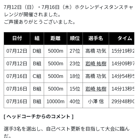
7月12日（日）・7月16日（木）ホクレンディスタンスチャ
レンジが開催されました。
ご声援ありがとうございました。
日付
組
距離
順位
選手名
タイム
07月12日
D組
5000m
27位
高橋 功気
15分19秒27
07月12日
B組
5000m
23位
岩崎 祐樹
14分09秒73
07月16日
C組
5000m
18位
高橋 功気
14分54秒51
07月16日
B組
5000m
15位
岩崎 祐樹
14分13秒55
07月16日
B組
10000m
40位
小澤 信
29分48秒06
[ ヘッドコーチからのコメント ]
選手3名を選出し、自己ベスト更新を目指して大会に臨ん
だ。