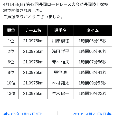
4月14日(日) 第42回長岡ロードレース大会が長岡陸上競技
場で開催されました。
ご声援ありがとうございました。
順位
チーム名
選手名
タイム
1位
21.0975km
川原 崇徳
1時間06分15秒
2位
21.0975km
浅田 洋平
1時間06分46秒
6位
21.0975km
青木 信夫
1時間07分56秒
8位
21.0975km
堅谷 真
1時間08分41秒
10位
21.0975km
木村 翔太
1時間09分53秒
13位
21.0975km
牛木 陽一
1時間10分23秒
◀2013年3月17日(日)
2013年4月21日(日)▶