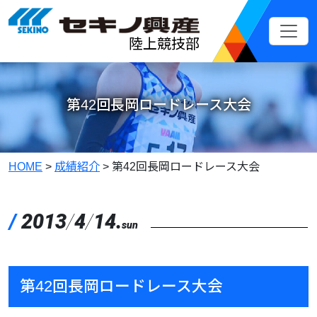
メインコンテンツへスキップ
陸上競技部
第42回長岡ロードレース大会
HOME
>
成績紹介
>
第42回長岡ロードレース大会
/
2013
/
4
/
14.
sun
第42回長岡ロードレース大会