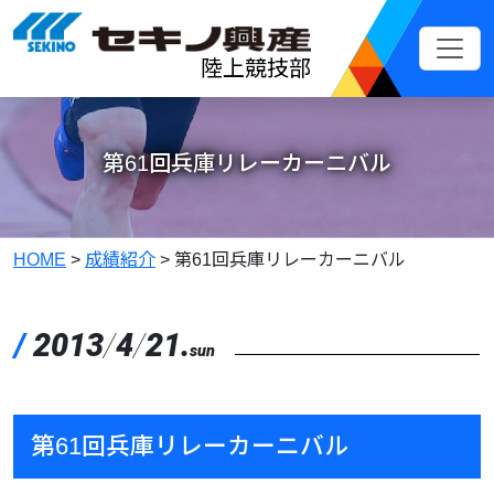
メインコンテンツへスキップ
陸上競技部
第61回兵庫リレーカーニバル
HOME
>
成績紹介
>
第61回兵庫リレーカーニバル
/
2013
/
4
/
21.
sun
第61回兵庫リレーカーニバル