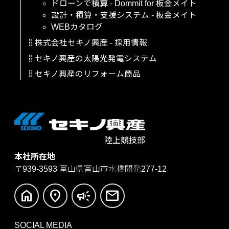
ドローンで積算
-
Dommit
for
板金メイト
設計・積算・支援システム
-
板金メイト
WEBカタログ
株式会社セキノ興産
-
採用情報
セキノ興産の太陽光発電システム
セキノ興産のリフォーム商品
陸上競技部
本社所在地
〒939-3593
富山県富山市水橋開発277-12
home
location_on
campaign
mail
SOCIAL MEDIA