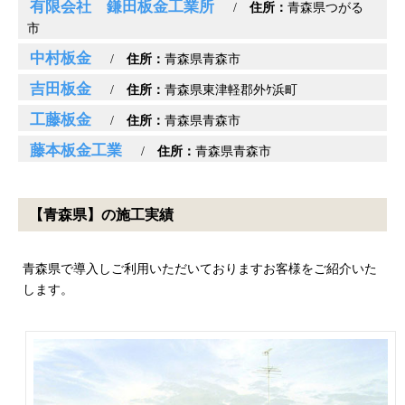
有限会社 鎌田板金工業所
/
住所：
青森県つがる
市
中村板金
/
住所：
青森県青森市
吉田板金
/
住所：
青森県東津軽郡外ｹ浜町
工藤板金
/
住所：
青森県青森市
藤本板金工業
/
住所：
青森県青森市
【青森県】の施工実績
青森県で導入しご利用いただいておりますお客様をご紹介いた
します。