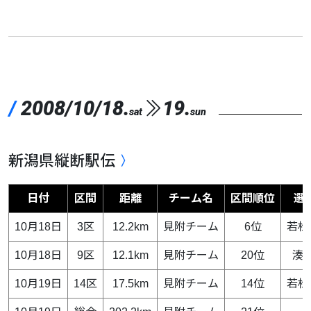
/
2008/10/18.
19.
sat
sun
新潟県縦断駅伝
日付
区間
距離
チーム名
区間順位
選
10月18日
3区
12.2km
見附チーム
6位
若松
10月18日
9区
12.1km
見附チーム
20位
湊 
10月19日
14区
17.5km
見附チーム
14位
若松