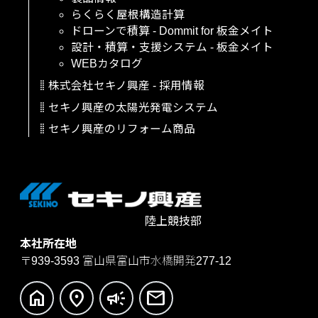
らくらく屋根構造計算
ドローンで積算
-
Dommit
for
板金メイト
設計・積算・支援システム
-
板金メイト
WEBカタログ
株式会社セキノ興産
-
採用情報
セキノ興産の太陽光発電システム
セキノ興産のリフォーム商品
陸上競技部
本社所在地
〒939-3593
富山県富山市水橋開発277-12
home
location_on
campaign
mail