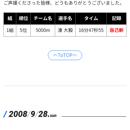
ご声援くださった皆様、どうもありがとうございました。
組
順位
チーム名
選手名
タイム
記録
1組
5位
5000m
湊 大毅
16分47秒55
自己新
ToTOP
/
2008
/
9
/
28.
sun