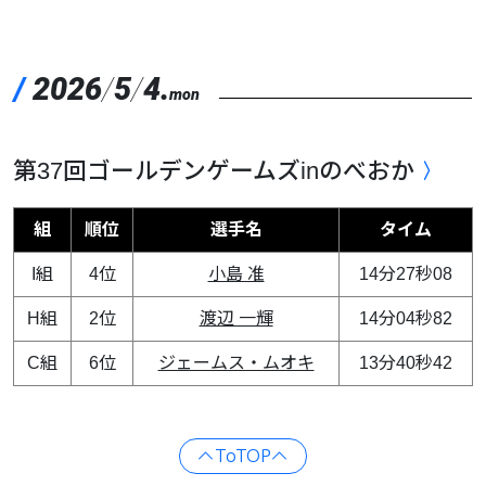
/
2026
/
5
/
4.
mon
第37回ゴールデンゲームズinのべおか
組
順位
選手名
タイム
I組
4位
小島 准
14分27秒08
H組
2位
渡辺 一輝
14分04秒82
C組
6位
ジェームス・ムオキ
13分40秒42
ToTOP