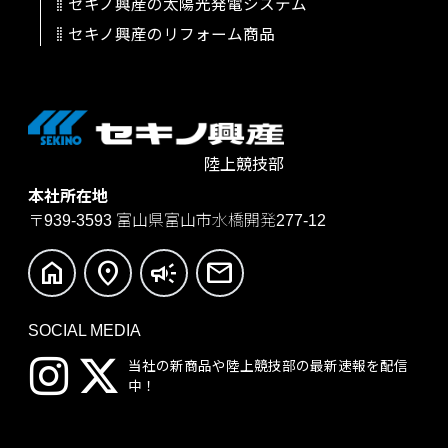
セキノ興産の太陽光発電システム
セキノ興産のリフォーム商品
陸上競技部
本社所在地
〒939-3593
富山県富山市水橋開発277-12
home
location_on
campaign
mail
SOCIAL MEDIA
当社の新商品や陸上競技部の
最新速報を配信
中！