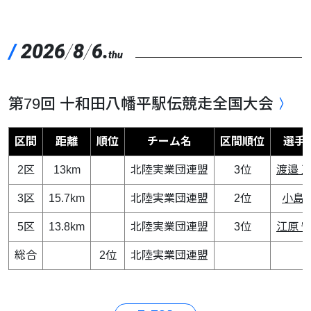
/
2026
/
8
/
6.
thu
第79回 十和田八幡平駅伝競走全国大会
区間
距離
順位
チーム名
区間順位
選手
2区
13km
北陸実業団連盟
3位
渡邉 
3区
15.7km
北陸実業団連盟
2位
小島 
5区
13.8km
北陸実業団連盟
3位
江原 
総合
2位
北陸実業団連盟