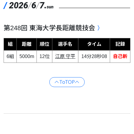
/
2026
/
6
/
7.
sun
第248回 東海大学長距離競技会
組
距離
順位
選手名
タイム
記録
6組
5000m
12位
江原 守平
14分28秒08
自己新
ToTOP