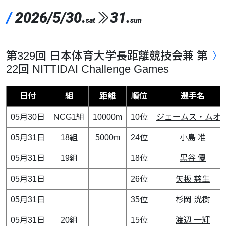
/
2026/5/30.
31.
sat
sun
第329回 日本体育大学長距離競技会兼 第
22回 NITTIDAI Challenge Games
日付
組
距離
順位
選手名
05月30日
NCG1組
10000m
10位
ジェームス・ムオ
05月31日
18組
5000m
24位
小島 准
05月31日
19組
18位
黒谷 優
05月31日
26位
矢板 慈生
05月31日
35位
杉岡 洸樹
05月31日
20組
15位
渡辺 一輝