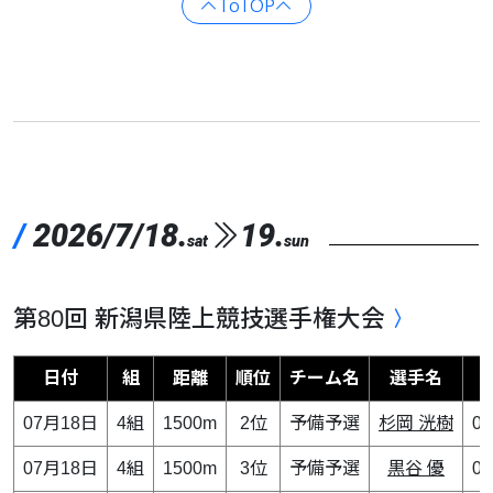
ToTOP
/
2026/7/18.
19.
sat
sun
第80回 新潟県陸上競技選手権大会
日付
組
距離
順位
チーム名
選手名
07月18日
4組
1500m
2位
予備予選
杉岡 洸樹
0
07月18日
4組
1500m
3位
予備予選
黒谷 優
0