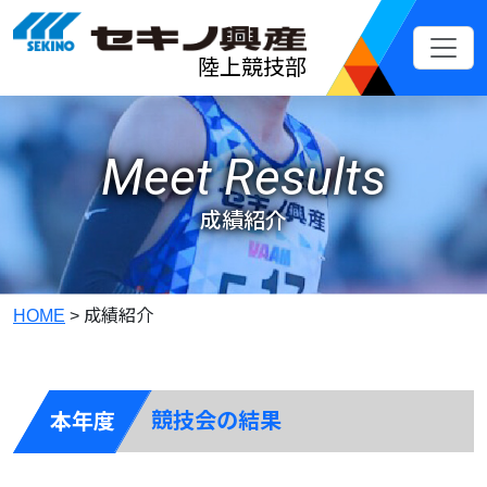
メインコンテンツへスキップ
陸上競技部
Meet Results
成績紹介
HOME
>
成績紹介
競技会の結果
本年度