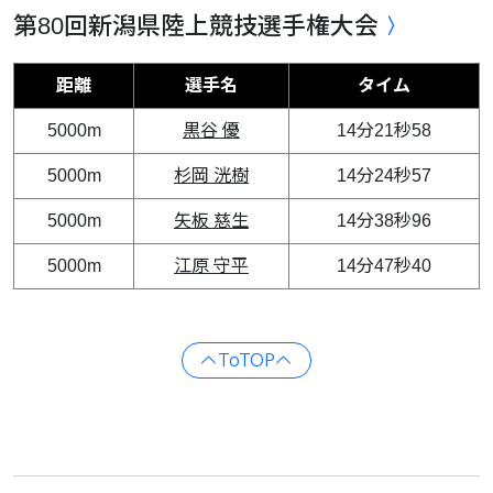
第80回新潟県陸上競技選手権大会
距離
選手名
タイム
5000m
黒谷 優
14分21秒58
5000m
杉岡 洸樹
14分24秒57
5000m
矢板 慈生
14分38秒96
5000m
江原 守平
14分47秒40
ToTOP