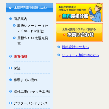
商品案内
取扱いメーカー（ｿｰ
ﾗｰﾊﾟﾈﾙ・ｵｰﾙ電化）
屋根ﾘﾌｫｰﾑ+太陽光発
電
新築設計中の方へ
リフォーム検討中の方へ
設置価格
保証
稼動までの流れ
取付工事(キャッチ工法)
アフターメンテナンス