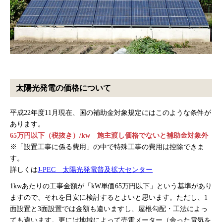
太陽光発電の価格について
平成22年度11月現在、国の補助金対象規定にはこのような条件が
あります。
65万円以下（税抜き）/kw 施主渡し価格でないと補助金対象外
※「設置工事に係る費用」の中で特殊工事の費用は控除できま
す。
詳しくは
J-PEC 太陽光発電普及拡大センター
1kwあたりの工事金額が「kW単価65万円以下」という基準があり
ますので、それを目安に検討するとよいと思います。ただし、1
面設置と3面設置では金額も違いますし、屋根勾配・工法によっ
ても違います。更には地域によって売電メーター（余った電気を