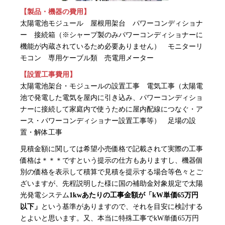
【製品・機器の費用】
太陽電池モジュール 屋根用架台 パワーコンディショナ
ー 接続箱（※シャープ製のみパワーコンディショナーに
機能が内蔵されているため必要ありません） モニターリ
モコン 専用ケーブル類 売電用メーター
【設置工事費用】
太陽電池架台・モジュールの設置工事 電気工事（太陽電
池で発電した電気を屋内に引き込み、パワーコンディショ
ナーに接続して家庭内で使うために屋内配線につなぐ・ア
ース・パワーコンディショナー設置工事等） 足場の設
置・解体工事
見積金額に関しては希望小売価格で記載されて実際の工事
価格は＊＊＊ですという提示の仕方もありますし、機器個
別の価格を表示して積算で見積を提示する場合等色々とご
ざいますが、先程説明した様に国の補助金対象規定で太陽
光発電システム
1kwあたりの工事金額が「kW単価65万円
以下」
という基準がありますので、それを目安に検討する
とよいと思います。又、本当に特殊工事でkW単価65万円