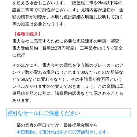
を超える場合もございます。（陸屋根工事や2kw以下等の
設置工事等で可能性がございます）見積内容が適切か、金
額の積算が明瞭か、不明な点は詳細を明確に説明して頂く
等の措置は必要となります。
【各種手続き】
電力会社に売電するために必要な系統連系の申請・審査・
電力受給契約（費用は2万円程度） 工事業者のほうで完全
に代行
そのほかにも、電力会社の電気を使う際のブレーカーのア
ンペア数が変わる場合は（これまで30A だったのが新築な
どで50Aなどに変わるなど）、その申請量が数万円という
レベルかかりますので覚えておきましょう。この金額は工
事見積金額とは別に、諸費用内訳書などで示されることも
あります。
強引なセールにご注意ください
一部の業者の手口ですが、最終提示金額から
「本日契約して頂ければあと〇〇万値引きします」