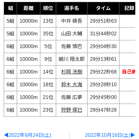
組
距離
順位
選手名
タイム
記録
5組
10000m
13位
中井 槙吾
29分51秒63
5組
10000m
35位
山田 大輔
31分44秒02
6組
10000m
5位
佐藤 慎巴
29分04秒30
6組
10000m
9位
細川 翔太郎
29分13秒61
6組
10000m
14位
杉岡 洸樹
29分22秒68
自己新
6組
10000m
18位
鈴木 大海
29分28秒10
6組
10000m
21位
佐藤 広夢
29分45秒00
6組
10000m
23位
狩野 琢巳
29分47秒28
◀2022年9月24日(土)
2022年10月16日(土)▶