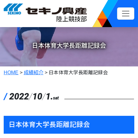
メインコンテンツへスキップ
陸上競技部
日本体育大学長距離記録会
HOME
>
成績紹介
>
日本体育大学長距離記録会
/
2022
/
10
/
1.
sat
日本体育大学長距離記録会